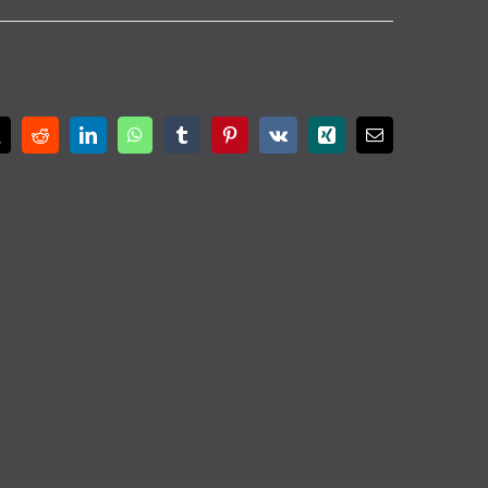
ok
X
Reddit
LinkedIn
WhatsApp
Tumblr
Pinterest
Vk
Xing
E-
Mail
27 23 92 47 –
info@seidl-innenarchitektur.de