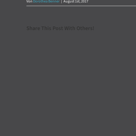
Von
Dorothea Benner
|
August 1st, 2017
Share This Post With Others!
Brigitte Seidl – Dipl. Ing. Innenarchitektin
Impressum
|
Datenschutz