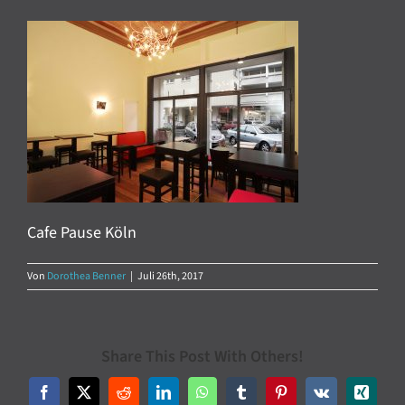
Cafe Pause Köln
Von
Dorothea Benner
|
Juli 26th, 2017
Share This Post With Others!
Facebook
X
Reddit
LinkedIn
WhatsApp
Tumblr
Pinterest
Vk
Xing