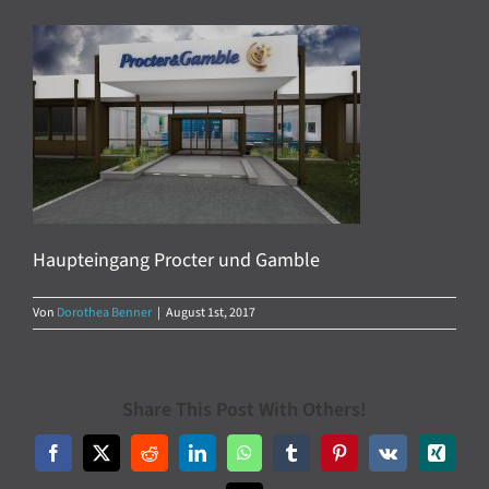
Haupteingang Procter und Gamble
Von
Dorothea Benner
|
August 1st, 2017
Share This Post With Others!
Facebook
X
Reddit
LinkedIn
WhatsApp
Tumblr
Pinterest
Vk
Xing